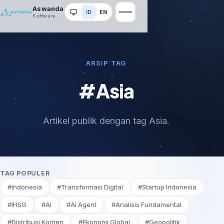
Aswanda
ID
EN
Sistem
Software House
ARSIP TAG
#Asia
Artikel publik dengan tag Asia.
TAG POPULER
#Indonesia
#Transformasi Digital
#Startup Indonesia
#IHSG
#Ai
#Ai Agent
#Analisis Fundamental
#Distribusi Konten
#Ekonomi Global
#Geopolitik