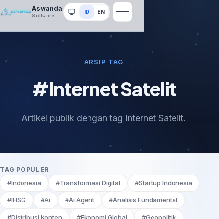
Aswanda
ID
EN
Sistem
Software House
ARSIP TAG
#Internet Satelit
Artikel publik dengan tag Internet Satelit.
TAG POPULER
#Indonesia
#Transformasi Digital
#Startup Indonesia
#IHSG
#Ai
#Ai Agent
#Analisis Fundamental
#Distribusi Konten
#Ekonomi Global
#Geopolitik