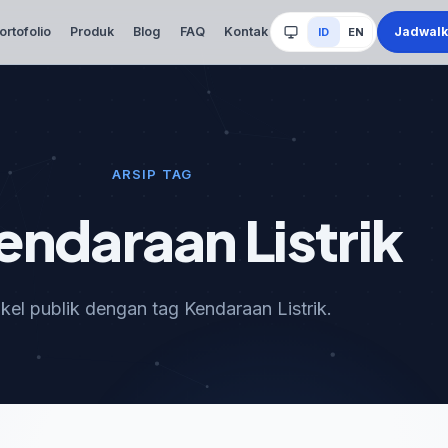
Jadwalk
ortofolio
Produk
Blog
FAQ
Kontak
ID
EN
Sistem
ARSIP TAG
ndaraan Listrik
ikel publik dengan tag Kendaraan Listrik.