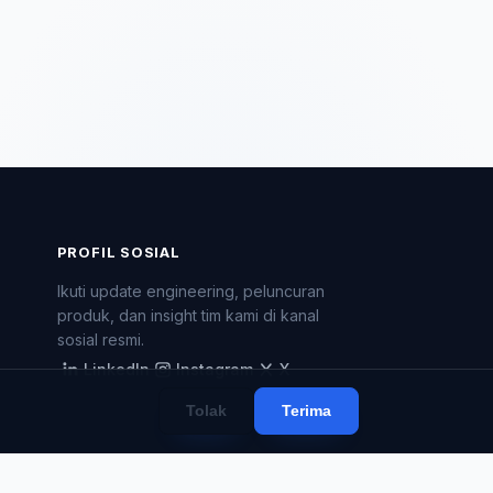
PROFIL SOSIAL
Ikuti update engineering, peluncuran
produk, dan insight tim kami di kanal
sosial resmi.
LinkedIn
Instagram
X
LinkedIn
Instagram
X
Tolak
Terima