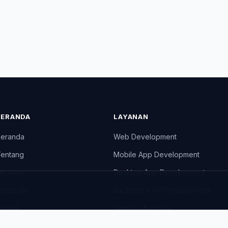
BERANDA
LAYANAN
eranda
Web Development
entang
Mobile App Development
ayanan
Desktop App Development
ortofolio
Backend & API Development
roduk
DevOps & Cloud
log
UI/UX Design