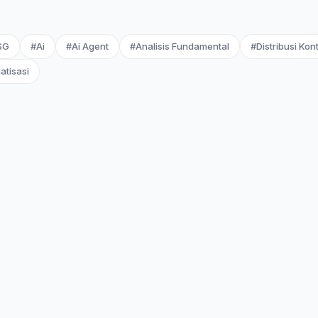
SG
#Ai
#Ai Agent
#Analisis Fundamental
#Distribusi Kon
atisasi