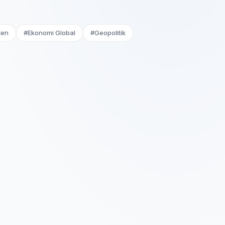
ten
#Ekonomi Global
#Geopolitik