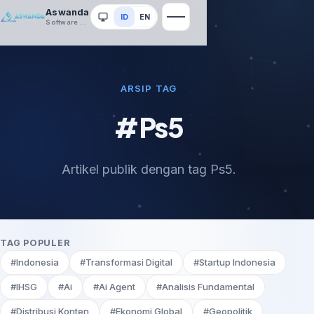
Aswanda
ID
EN
Sistem
Software House
ARSIP TAG
#Ps5
Artikel publik dengan tag Ps5.
TAG POPULER
#Indonesia
#Transformasi Digital
#Startup Indonesia
#IHSG
#Ai
#Ai Agent
#Analisis Fundamental
#Distribusi Konten
#Ekonomi Global
#Geopolitik