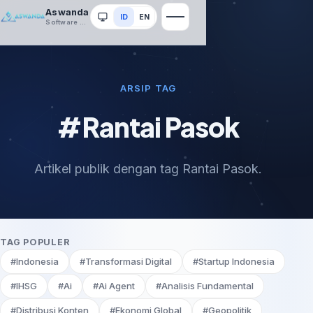
Aswanda
ID
EN
Sistem
Software House
ARSIP TAG
#Rantai Pasok
Artikel publik dengan tag Rantai Pasok.
TAG POPULER
#Indonesia
#Transformasi Digital
#Startup Indonesia
#IHSG
#Ai
#Ai Agent
#Analisis Fundamental
#Distribusi Konten
#Ekonomi Global
#Geopolitik