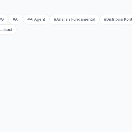
SG
#Ai
#Ai Agent
#Analisis Fundamental
#Distribusi Kon
atisasi