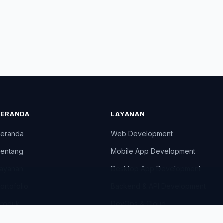
BERANDA
LAYANAN
eranda
Web Development
entang
Mobile App Development
ayanan
Desktop App Development
ortofolio
Backend & API Development
roduk
DevOps & Cloud
log
UI/UX Design