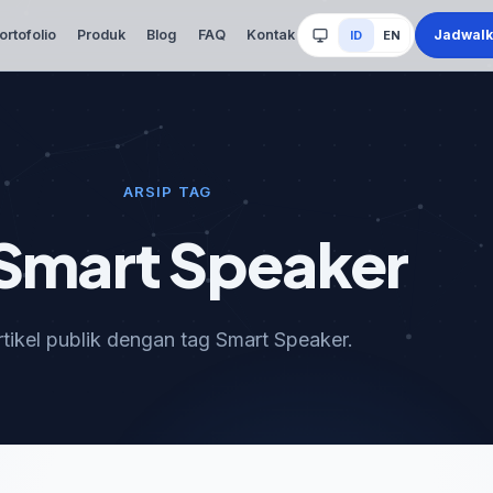
Jadwalk
ortofolio
Produk
Blog
FAQ
Kontak
ID
EN
Sistem
ARSIP TAG
mart Speaker
rtikel publik dengan tag Smart Speaker.