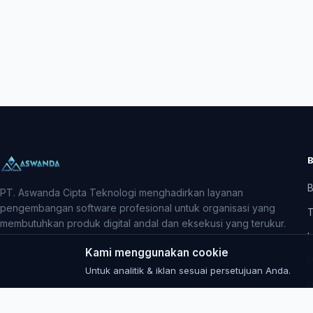
B
PT. Aswanda Cipta Teknologi menghadirkan layanan
pengembangan software profesional untuk organisasi yang
T
membutuhkan produk digital andal dan eksekusi yang terukur.
L
Kami menggunakan cookie
P
Untuk analitik & iklan sesuai persetujuan Anda.
P
B