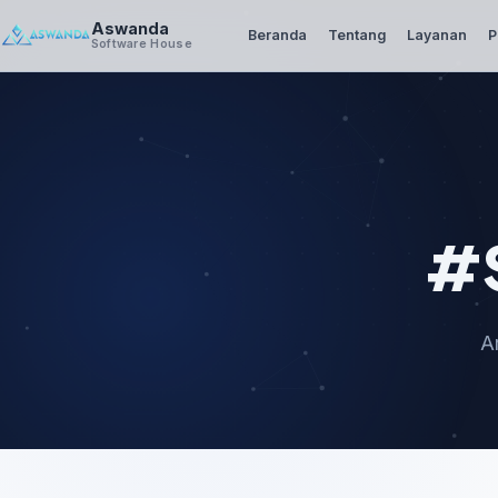
Aswanda
Beranda
Tentang
Layanan
P
Software House
#S
A