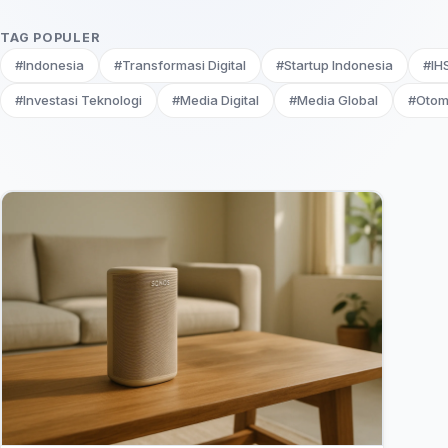
TAG POPULER
#Indonesia
#Transformasi Digital
#Startup Indonesia
#IH
#Investasi Teknologi
#Media Digital
#Media Global
#Otom