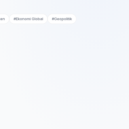
ten
#Ekonomi Global
#Geopolitik