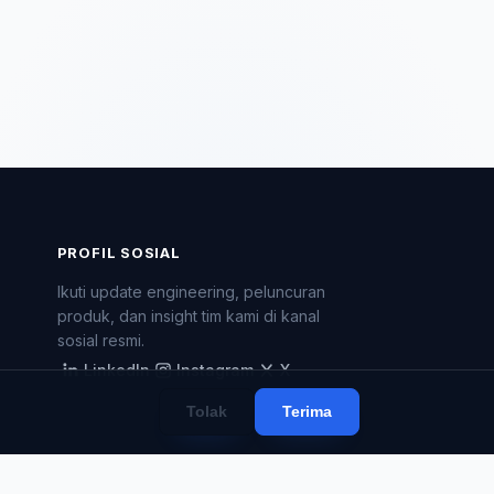
PROFIL SOSIAL
Ikuti update engineering, peluncuran
produk, dan insight tim kami di kanal
sosial resmi.
LinkedIn
Instagram
X
LinkedIn
Instagram
X
Tolak
Terima