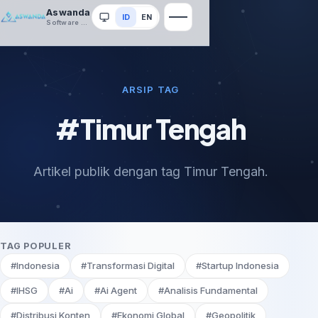
Aswanda
ID
EN
Sistem
Software House
ARSIP TAG
#Timur Tengah
Artikel publik dengan tag Timur Tengah.
TAG POPULER
#Indonesia
#Transformasi Digital
#Startup Indonesia
#IHSG
#Ai
#Ai Agent
#Analisis Fundamental
#Distribusi Konten
#Ekonomi Global
#Geopolitik